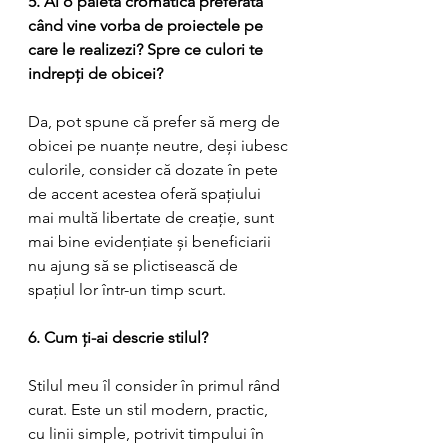
5. Ai o paletă cromatică preferată 
când vine vorba de proiectele pe 
care le realizezi? Spre ce culori te 
indrepți de obicei?
Da, pot spune că prefer să merg de 
obicei pe nuanțe neutre, deși iubesc 
culorile, consider că dozate în pete 
de accent acestea oferă spațiului 
mai multă libertate de creație, sunt 
mai bine evidențiate și beneficiarii 
nu ajung să se plictisească de 
spațiul lor într-un timp scurt.
6. Cum ți-ai descrie stilul?
Stilul meu îl consider în primul rând 
curat. Este un stil modern, practic, 
cu linii simple, potrivit timpului în 