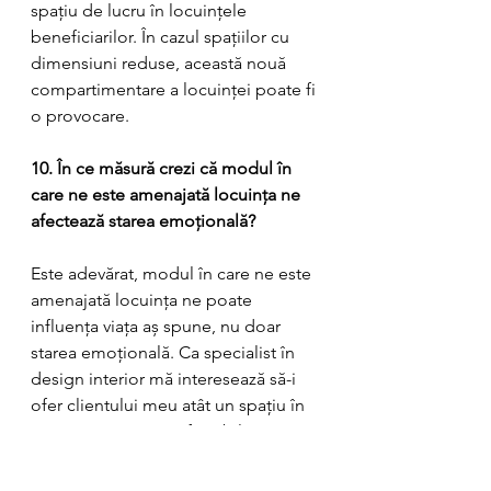
spațiu de lucru în locuințele 
beneficiarilor. În cazul spațiilor cu 
dimensiuni reduse, această nouă 
compartimentare a locuinței poate fi 
o provocare.
10. În ce măsură crezi că modul în 
care ne este amenajată locuința ne 
afectează starea emoțională?
Este adevărat, modul în care ne este 
amenajată locuința ne poate 
influența viața aș spune, nu doar 
starea emoțională. Ca specialist în 
design interior mă interesează să-i 
ofer clientului meu atât un spațiu în 
care să se simtă confortabil, un 
spațiu care să-i răspundă nevoilor 
sale de zi cu zi, un spațiu care să-l 