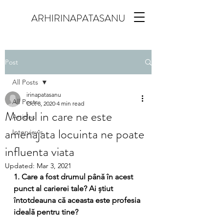
ARHIRINAPATASANU
Post
All Posts
irinapatasanu
All Posts
Oct 8, 2020
4 min read
Modul in care ne este
Articles
amenajata locuinta ne poate
Interviews
influenta viata
Updated:
Mar 3, 2021
1. Care a fost drumul până în acest 
punct al carierei tale? Ai știut 
întotdeauna că aceasta este profesia 
ideală pentru tine?