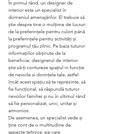
În primul rând, un designer de 
interior este un specialist în 
domeniul amenajărilor. El trebuie să 
știe despre tine o mulțime de lucruri 
de la preferințele pentru culori până 
la preferințele pentru activități și 
programul tău zilnic. Pe baza tuturor 
informațiilor obținute de la 
beneficiar, designerul de interior 
știe să-ți contureze spațiul in funcție 
de nevoile si dorințele tale, astfel 
încât acest spațiu să te reprezinte, să 
fie funcțional, să răspundă tuturor 
nevoilor familiei și nu în ultimul rând 
să fie personalizat, unic, unitar și 
armonios.
De asemenea, un specialist vede și 
ține cont de o multitudine de 
aspecte tehnice, pe care 