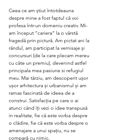
Ceea ce am știut întotdeauna 
despre mine a fost faptul că voi 
profesa într-un domeniu creativ. Mi-
am început ”cariera” la o vârstă 
fragedă prin pictură. Am pictat ani la 
rândul, am participat la vernisaje și 
concursuri (de la care plecam mereu 
cu câte un premiu), devenind astfel 
principala mea pasiune si refugiul 
meu. Mai târziu, am descoperit ușor 
ușor arhitectura și urbanismul și am 
ramas fascinată de ideea de a 
construi. Satisfacția pe care o ai 
atunci când îți vezi o idee transpusă 
in realitate, fie că este vorba despre 
o clădire, fie că este vorba despre o 
amenajare a unui spațiu, nu se 
compară cu nimic. 